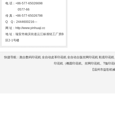
电 话：+86-577-65026698
0577-66
传 真：+86-577-65026798
Q Q：2444600216---
网 址：http://www.yinhuaji.cc
地 址：瑞安市南滨街道云江标准轻工厂房B
区2-1号楼
快捷导航：
跑台数码印花机
全自动皮革印花机
全自动台版丝网印花机
鞋底印花机
印花机
（
椭圆印花机
、
丝网印花机
、
T恤印花
【温州市益彰机械有限