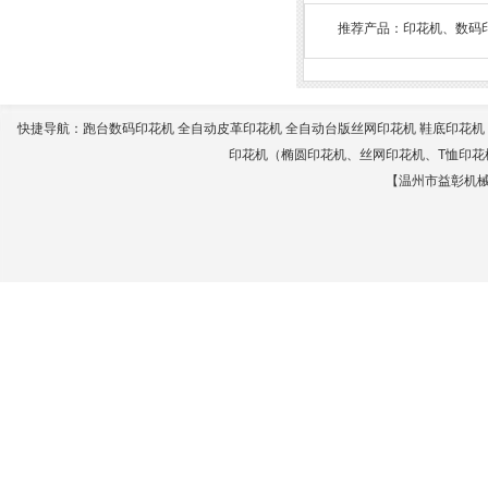
推荐产品：
印花机
、
数码
快捷导航：
跑台数码印花机
全自动皮革印花机
全自动台版丝网印花机
鞋底印花机
印花机
（
椭圆印花机
、
丝网印花机
、
T恤印花
【温州市益彰机械有限